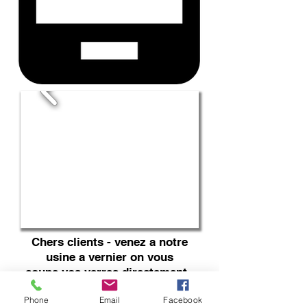
Chers clients - venez a notre
usine a vernier on vous
coupe vos verres directement
Nous sommes toujours
Phone
Email
Facebook