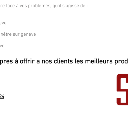
ire face à vos problèmes, qu’il s’agisse de :
neve
enêtre sur geneve
eve
es à offrir a nos clients les meilleurs prod
214 vernier
24