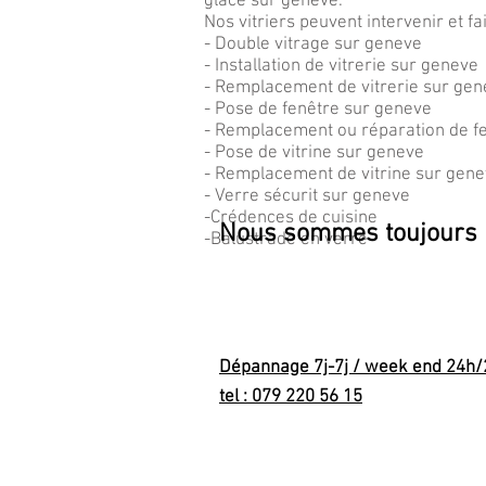
glace sur geneve.
Nos vitriers peuvent intervenir et fa
- Double vitrage sur geneve
- Installation de vitrerie sur geneve
- Remplacement de vitrerie sur ge
- Pose de fenêtre sur geneve
- Remplacement ou réparation de f
- Pose de vitrine sur geneve
- Remplacement de vitrine sur gen
- Verre sécurit sur geneve
-Crédences de cuisine
Nous sommes toujours pr
-Balustrade en verre
SOS VITRIER STORES
Ch. des insurgées 15 - 1
Tel : 0223410660
Dépannage 7j-7j / week end 24h/
tel : 079 220 56 15
Fax: 0223410661
Mail:
info@sosvitrier.ch