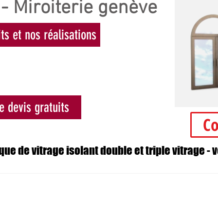
 - Miroiterie genève
its et nos réalisations
re devis gratuits
Co
ique de vitrage isolant double et triple vitrage - 